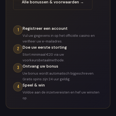
Alle bonussen & voorwaarden →
Registreer een account
1
Vul uw gegevens in op het officiële casino en
verifieer uw e-mailadres.
Doe uw eerste storting
2
Stort minimaal €20 via uw
voorkeursbetaalmethode.
Ontvang uw bonus
3
Uw bonus wordt automatisch bijgeschreven.
Gratis spins zijn 24 uur geldig.
Speel & win
4
Voldoe aan de inzetvereisten en hef uw winsten
op.