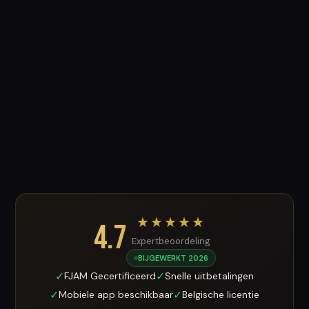
★★★★★
4.7
Expertbeoordeling
BIJGEWERKT 2026
✓
✓
FJAM Gecertificeerd
Snelle uitbetalingen
✓
✓
Mobiele app beschikbaar
Belgische licentie