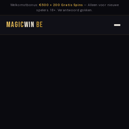
MagicWin Casino België — Onafhankelijk
Welkomstbonus:
€500 + 200 Gratis Spins
— Alleen voor nieuwe
spelers. 18+. Verantwoord gokken.
MagicWin Casino, ook bekend als Casino Magic België (het offic
Magic
Win
BE
Beoordeling
MagicWin Casino krijgt een expertscore van
4.7
op
5
van r
Welkomstbonus MagicWin Casino
MagicWin Casino biedt nieuwe spelers een welkomstbonus va