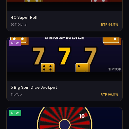
40 Super Roll
EGT Digital
RTP 96.5%
NEW
5 Big Spin Dice Jackpot
TipTop
RTP 96.0%
NEW